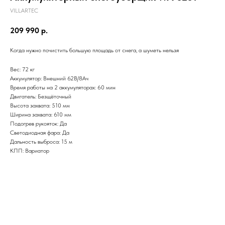
VILLARTEC
209 990
р.
Когда нужно почистить большую площадь от снега, а шуметь нельзя
Вес: 72 кг
Аккумулятор: Внешний 62В/8Ач
Время работы на 2 аккумуляторах: 60 мин
Двигатель: Безщёточный
Высота захвата: 510 мм
Ширина захвата: 610 мм
Подогрев рукояток: Да
Светодиодная фара: Да
Дальность выброса: 15 м
КПП: Вариатор