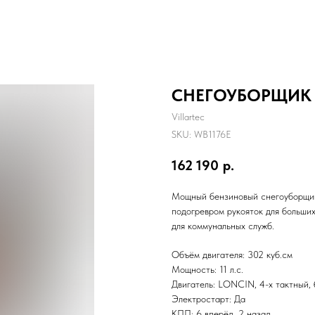
СНЕГОУБОРЩИК W
Villartec
SKU:
WB1176E
162 190
р.
Мощный бензиновый снегоуборщик
подогревром рукояток для больших
для коммунальных служб.
Объём двигателя: 302 куб.см
Мощность: 11 л.с.
Двигатель: LONCIN, 4-х тактный,
Электростарт: Да
КПП: 6 вперёд, 2 назад