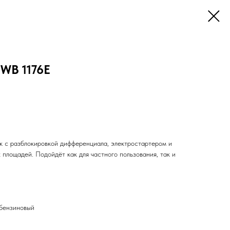
B 1176E
 с разблокировкой дифференциала, электростартером и
 площадей. Подойдёт как для частного пользования, так и
 бензиновый