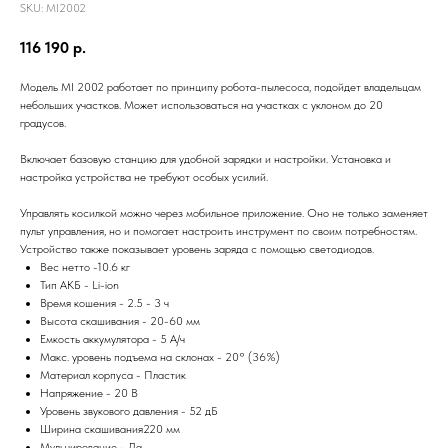
SKU:
MI2002
116 190
р.
Модель MI 2002 работает по принципу робота-пылесоса, подойдет владельцам
небольших участков. Может использоваться на участках с уклоном до 20
градусов.
Включает базовую станцию для удобной зарядки и настройки. Установка и
настройка устройства не требуют особых усилий.
Управлять косилкой можно через мобильное приложение. Оно не только заменяет
пульт управления, но и помогает настроить инструмент по своим потребностям.
Устройство также показывает уровень заряда с помощью светодиодов.
Вес нетто -10.6 кг
Тип АКБ - Li-ion
Время кошения - 2.5 - 3 ч
Высота скашивания - 20-60 мм
Емкость аккумулятора - 5 А/ч
Макс. уровень подъема на склонах - 20° (36%)
Материал корпуса - Пластик
Напряжение - 20 В
Уровень звукового давления - 52 дБ
Ширина скашивания220 мм
Мульчирование - Да