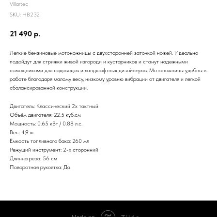
Villartec
SKU:
HB232
21 490
р.
Легкие бензиновые мотоножницы с двухсторонней заточкой ножей. Идеально
подойдут для стрижки живой изгороди и кустарников и станут надежными
помощниками для садоводов и ландшафтных дизайнеров. Мотоножницы удобны в
работе благодаря малому весу, низкому уровню вибрации от двигателя и легкой
сбалансированной конструкции.
Двигатель: Классический 2х тактный
Объём двигателя: 22.5 куб.см
Мощность: 0.65 кВт / 0.88 л.с.
Вес: 4,9 кг
Ёмкость топливного бака: 260 мл
Режущий инструмент: 2-х сторонний
Длинна реза: 56 см
Поворотная рукоятка: Да