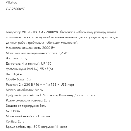
Villartec
GG2800WC
31990,00
р.
Генератор VILLARTEC GG 2800WC благодаря небольшому размеру может
использоваться как резервный источник питания для загородного дома и для
уличных работ, требующих небольших мощностей.
Номинальная мощность: 2000 Вт
Макс. мощность переменного тока: 2,2 кВт
Частота: 50Гц
Двигатель: 4-х тактный, UP 170
Уровень шума LwA(4м): 95 дБ(А)
Вес: 37,4 кг
Объём бака: 15 л
Розетки: 2 х 230 В / 16 А + 1 х 12В + USB порт
Материал обмоток: Медь
Цифровой дисплей 3 в 1: Моточасы, Вольтметр, Частота тока
Режим экономии топлива: Есть
Защита от перегрузки: Есть
AVR: Есть
Материал бензобака: Пластик
Колёса: Есть
Время работы при 50% нагрузке: 11 часов