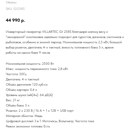
Villartec
SKU:
GI258S
44 990
р.
Инверторный генератор VILLARTEC GI 258S благодаря малому весу и
"чемоданной" компановке идеально подходит для туристов, дачников, охотников и
рыболовов, особенно в зимний период. Номинальная мощность 2,5 кВт, большой
выбор розеток, двигатель 4-х тактный, ёмкость топливного бака 5 л., время
работы на одном баке 9 часов.
Номинальная мощность: 2500 Вт
Макс. мощность переменного тока: 2,8 кВт
Частота: 50Гц
Двигатель: 4-х тактный
Объём двигателя: 120 куб.см
Объём картера: 0,4 л
Уровень шума LwA(4м): 64 дБ(А)
Вес: 21 кг
Объём бака: 5 л
Розетки: 2 х 230 В / 16 А + 1 х 12В + USB порт
Материал обмоток: Медь
Цифровой дисплей 3 в 1: Моточасы, Вольтметр, Частота тока
Режим экономии топлива: Есть