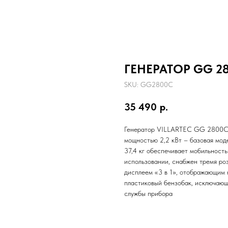
ГЕНЕРАТОР GG 2
SKU:
GG2800C
35 490
р.
Генератор VILLARTEC GG 2800C -
мощностью 2,2 кВт – базовая моде
37,4 кг обеспечивает мобильность
использовании, снабжен тремя роз
дисплеем «3 в 1», отображающим 
пластиковый бензобак, исключающ
службы прибора