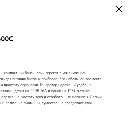
800C
 компактный бензиновый агрегат с максимальной
ль для питания бытовых приборов. Его небольшой вес всего
 и простоту переноски. Генератор надежен и удобен в
етками (двумя на 220В 16А и одной на 12В), а также
напряжение, частоту тока и отработанные моточасы. Легкий
ий появление ржавчины, существенно продлевает срок