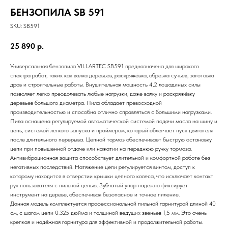
БЕНЗОПИЛА SB 591
SKU:
SB591
25 890
р.
Универсальная бензопила VILLARTEC SB591 предназначена для широкого
спектра работ, таких как валка деревьев, раскряжёвка, обрезка сучьев, заготовка
дров и строительные работы. Внушительная мощность 4,2 лошадиных силы
позволяет легко преодолевать любые нагрузки, даже валку и раскряжёвку
деревьев большого диаметра. Пила обладает превосходной
производительностью и способна отлично справляться с большими нагрузками.
Пила оснащена регулируемой автоматической системой подачи масла на шину и
цепь, системой легкого запуска и праймером, который облегчает пуск двигателя
после длительного перерыва. Цепной тормоз обеспечивает быструю остановку
цепи при повышенной отдаче или нажатии на переднюю ручку тормоза.
Антивибрационная защита способствует длительной и комфортной работе без
негативных последствий. Натяжение цепи регулируется винтом, доступ к
которому находится в отверстии крышки цепного колеса, что исключает контакт
рук пользователя с пильной цепью. Зубчатый упор надежно фиксирует
инструмент на дереве, обеспечивая безопасное и точное пиление.
Данная модель комплектуется профессиональной пильной гарнитурой длиной 40
см, с шагом цепи 0.325 дюйма и толщиной ведущих звеньев 1,5 мм. Это очень
крепкая и надёжная гарнитура для эффективной и продолжительной работы.