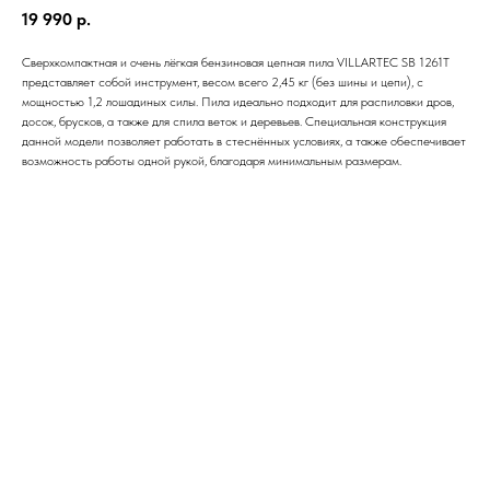
19 990
р.
Сверхкомпактная и очень лёгкая бензиновая цепная пила VILLARTEC SB 1261Т
представляет собой инструмент, весом всего 2,45 кг (без шины и цепи), с
мощностью 1,2 лошадиных силы. Пила идеально подходит для распиловки дров,
досок, брусков, а также для спила веток и деревьев. Специальная конструкция
данной модели позволяет работать в стеснённых условиях, а также обеспечивает
возможность работы одной рукой, благодаря минимальным размерам.