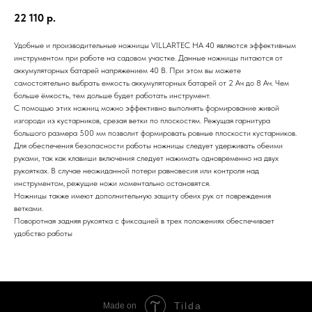
22 110
р.
Удобные и производительные ножницы VILLARTEC HА 40 являются эффективным
инструментом при работе на садовом участке. Данные ножницы питаются от
аккумуляторных батарей напряжением 40 В. При этом вы можете
самостоятельно выбрать емкость аккумуляторных батарей от 2 Ач до 8 Ач. Чем
больше ёмкость, тем дольше будет работать инструмент.
С помощью этих ножниц можно эффективно выполнять формирование живой
изгороди из кустарников, срезая ветки по плоскостям. Режущая гарнитура
большого размера 500 мм позволит формировать ровные плоскости кустарников.
Для обеспечения безопасности работы ножницы следует удерживать обеими
руками, так как клавиши включения следует нажимать одновременно на двух
рукоятках. В случае неожиданной потери равновесия или контроля над
инструментом, режущие ножи моментально остановятся.
Ножницы также имеют дополнительную защиту обеих рук от повреждения
ветками.
Поворотная задняя рукоятка с фиксацией в трех положениях обеспечивает
удобство работы
Tilda
Made on