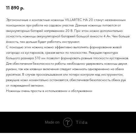
11 890
р.
Эргономичные и компактные ножницы VILLARTEC HА 20 станут незаменимым
помощником при работе на садовом участке. Данные ножницы питаются от
аккумуляторных батарей напряжением 20 В. При этом можно дополнительно
оснастить ножницы аккумуляторной батареей большой ёмкости 4 Ач. Чем больше
ёмкость, тем дольше будет работать инструмент.
С помощью этих ножниц можно эффективно выполнять формирование живой
изгороди из кустарников, срезая ветки по плоскостям. Режущая гарнитура
большого размера 510 мм позволит формировать ровные плоскости кустарников.
Для обеспечения безопасности работы необходимо удерживать ножницы двумя
руками, так как клавиши включения следует нажимать одновременно на обеих
рукоятках. В случае проскальзывания или потери контроля над инструментом,
режущие ножи моментально остановятся, обеспечивая безопасность обеих рук
от повреждений ветками.
Ножницы очень просты в использовании и обслуживании
Tilda
Made on